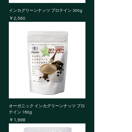
インカグリーンナッツ プロテイン 300g
価格
￥2,560
オーガニック インカグリーンナッツ プロ
テイン 180g
価格
￥1,998