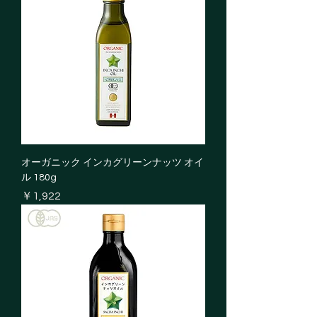
オーガニック インカグリーンナッツ オイ
ル 180g
価格
￥1,922