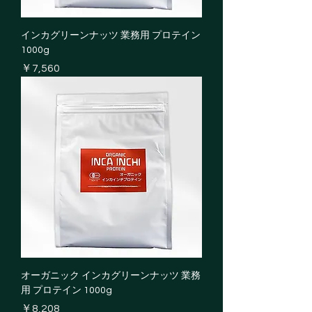
インカグリーンナッツ 業務用 プロテイン
1000g
価格
￥7,560
オーガニック インカグリーンナッツ 業務
用 プロテイン 1000g
価格
￥8,208