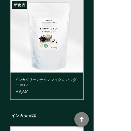
インカグリーンナッツ マイクロ パウダ
インカグリーンナッツ マイ
ー 1000g
ー 300g
価格
価格
￥8,640
￥3,240
インカ天日塩