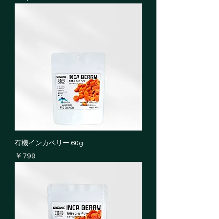
有機インカベリー 60g
価格
￥799