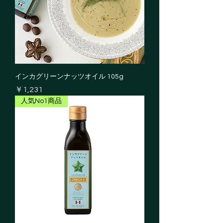
インカグリーンナッツオイル 105g
価格
￥1,231
人気No1商品