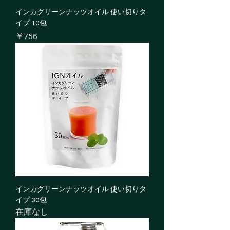
インカグリーンナッツオイル 使い切りタ
イプ 10包
価格
￥756
インカグリーンナッツオイル 使い切りタ
イプ 30包
在庫なし