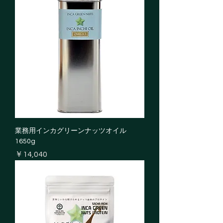
業務用インカグリーンナッツオイル
1650g
価格
￥14,040