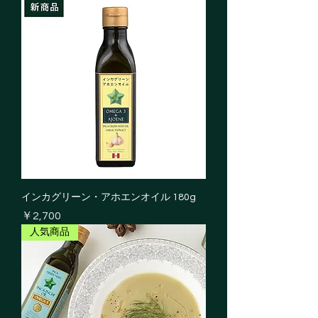
インカグリーン・アホエンオイル 180g
価格
￥2,700
人気商品