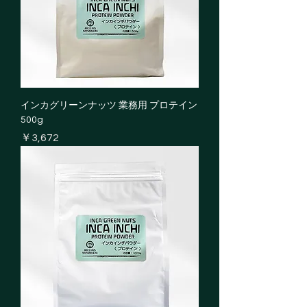
インカグリーンナッツ 業務用 プロテイン
500g
価格
￥3,672