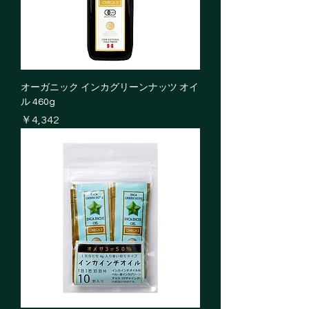
オーガニック インカグリーンナッツ オイ
ル 460g
価格
￥4,342