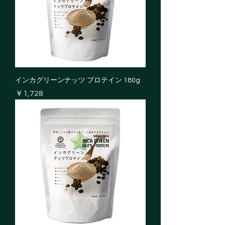
インカグリーンナッツ プロテイン 180g
価格
￥1,728