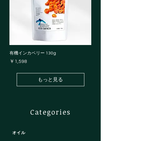
有機インカベリー 130g
価格
￥1,598
もっと見る
Categories
オイル