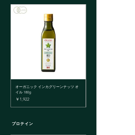
オーガニック インカグリーンナッツ オ
インカグリーン・アホエンオイ
イル 180g
価格
￥2,700
価格
￥1,922
プロテイン