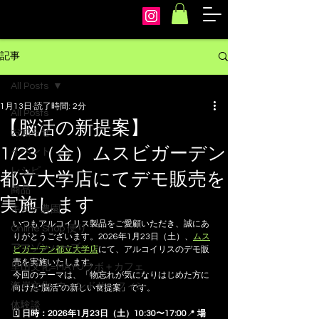
arcoiris
記事
All Posts
1月13日
読了時間: 2分
All Posts
【脳活の新提案】
お知らせ
1/23（金）ムスビガーデン
イベント
レシピ
都立大学店にてデモ販売を
商品
実施します
キズナ農園
いつもアルコイリス製品をご愛顧いただき、誠にあ
Online Shop 便り
りがとうございます。2026年1月23日（土）、
ムス
アマゾンハーブ
ビガーデン都立大学店
にて、アルコイリスのデモ販
売を実施いたします。
里山文化=MAYUラボ＋カフェ
今回のテーマは、「物忘れが気になりはじめた方に
海岸文化=ウィンドサーフィン
向けた“脳活”の新しい食提案」です。
体験談
🗓 
日時：2026年1月23日（土）10:30〜17:00
📍 
場