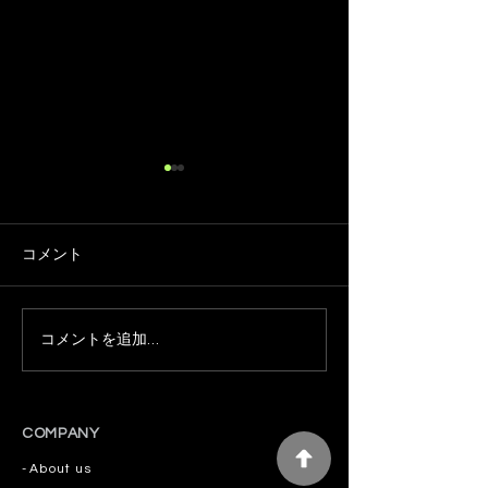
コメント
コメントを追加…
チャスキブレンドオイル
🌿 8月1日は東
CBD使い切りタイプ30包
催。大阪と松戸
終売のお知らせ
をお迎えします
COMPANY
-
About us