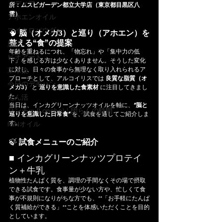
メディア
所：ムスビガーデン都立大学店（東京都目黒区八
雲）
アホエンオイル
マイクロパウダー
🧠 
脳（オメガ3）と巡り（アホエン）を
整える“食”の提案
脳活
年齢を重ねるにつれ、「物忘れ」や「集中力の低
ビオアート
下」を感じる方は少なくありません。そうした変化
に対し、日々の食事から無理なく取り入れられるア
草木染
プローチとして、アルコイリスでは 
良質な脂質（オ
今日のデモハン
メガ3）
 と 
巡りを意識した食素材
 に注目してきまし
た。
たん活
当日は、インカグリーンナッツオイルを軸に、
“脳と
ロンチェ (Lonche)｜団らんの時間
巡りを意識した日常食”
 を、試食を通してご紹介しま
す。
IGNオイル
🍃 
試食メニューのご紹介
■ インカグリーンナッツプロテイ
ン＋牛乳
植物性たんぱく質を、調理の手間なくその場で摂取
できる試食です。食事量が少ない方や、忙しくて食
事が不規則になりがちな方でも、**「お手軽にたんぱ
く質補給ができる」**ことを体感いただくことを目的
としています。