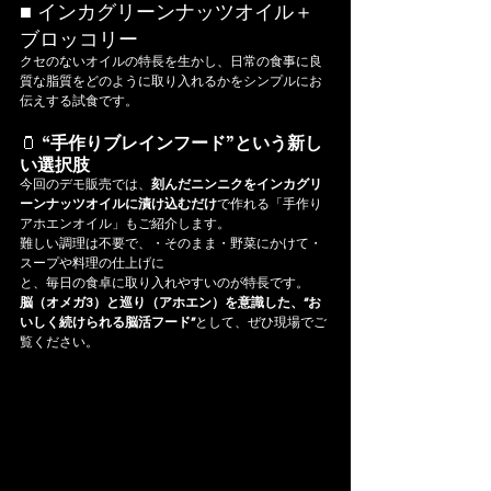
■ インカグリーンナッツオイル＋
ブロッコリー
クセのないオイルの特長を生かし、日常の食事に良
質な脂質をどのように取り入れるかをシンプルにお
伝えする試食です。
🫙 
“手作りブレインフード”という新し
い選択肢
今回のデモ販売では、
刻んだニンニクをインカグリ
ーンナッツオイルに漬け込むだけ
で作れる「手作り
アホエンオイル」もご紹介します。
難しい調理は不要で、・そのまま・野菜にかけて・
スープや料理の仕上げに
と、毎日の食卓に取り入れやすいのが特長です。
脳（オメガ3）と巡り（アホエン）を意識した、“お
いしく続けられる脳活フード”
として、ぜひ現場でご
覧ください。