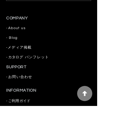
胸に。次は札幌・まほろ
CBD使い切りタ
ば感謝デーへ！
終売のお知らせ
COMPANY
-
About us
​- Blog
​-
メディア掲載
-
カタログ
パンフレット
SUPPORT
-
お問い合わせ
INFORMATION
-
ご利用ガイド
-
特定商取引法
-
プライバシーポリシー
MEMBERSHIP