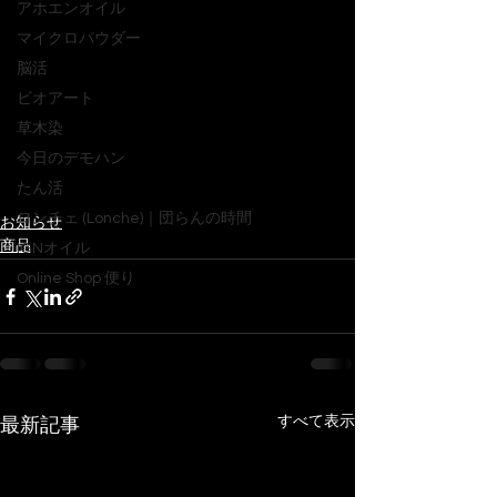
アホエンオイル
マイクロパウダー
脳活
ビオアート
草木染
今日のデモハン
たん活
ロンチェ (Lonche)｜団らんの時間
お知らせ
商品
IGNオイル
Online Shop 便り
すべて表示
最新記事