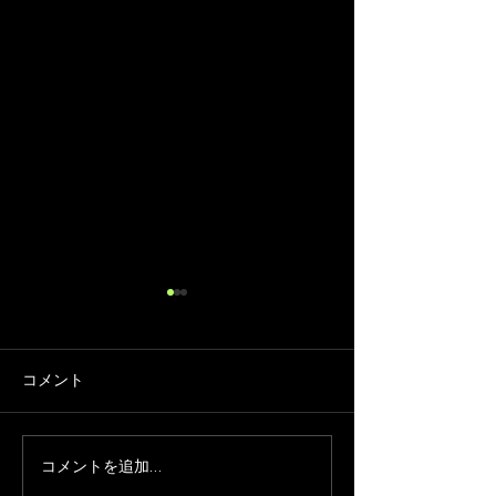
コメント
コメントを追加…
🌿 オルターでの手応えを
チャスキブレン