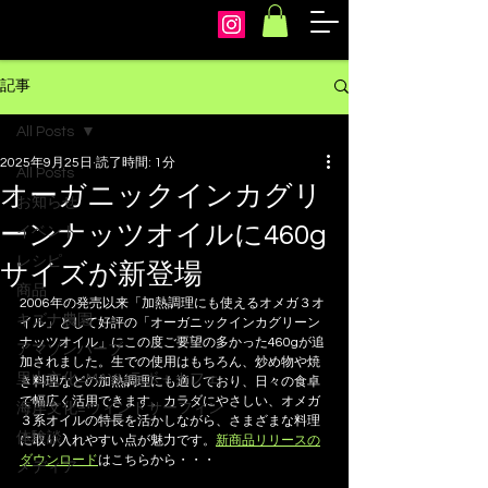
arcoiris
記事
All Posts
2025年9月25日
読了時間: 1分
All Posts
オーガニックインカグリ
お知らせ
ーンナッツオイルに460g
イベント
レシピ
サイズが新登場
商品
2006年の発売以来「加熱調理にも使えるオメガ３オ
キズナ農園
イル」として好評の「オーガニックインカグリーン
ナッツオイル」にこの度ご要望の多かった460gが追
アマゾンハーブ
加されました。生での使用はもちろん、炒め物や焼
里山文化=MAYUラボ＋カフェ
き料理などの加熱調理にも適しており、日々の食卓
で幅広く活用できます。カラダにやさしい、オメガ
海岸文化=ウィンドサーフィン
３系オイルの特長を活かしながら、さまざまな料理
体験談
に取り入れやすい点が魅力です。
新商品リリースの
ダウンロード
はこちらから・・・
メディア