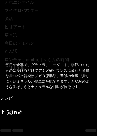
アホエンオイル
マイクロパウダー
脳活
ビオアート
草木染
今日のデモハン
たん活
ロンチェ (Lonche)｜団らんの時間
毎日の食事で、グラノラ、ヨーグルト、季節のくだ
IGNオイル
ものにかけるだけでアミノ酸バランスに優れた良質
Online Shop 便り
なタンパク質やオメガ３脂肪酸、普段の食事で摂り
にくいミネラルが簡単に補給できます。きな粉のよ
うな香ばしさとナチュラルな甘味が特徴です。
レシピ