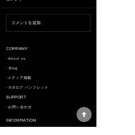
コメントを追加…
簡単♡自家製アホエンオ
👉 今日の脳活
イルの作り方
ケノコ＋アホエ
＝ひと回しで美
ふた回しで脳が
COMPANY
-
About us
​- Blog
​-
メディア掲載
-
カタログ
パンフレット
SUPPORT
-
お問い合わせ
INFORMATION
-
ご利用ガイド