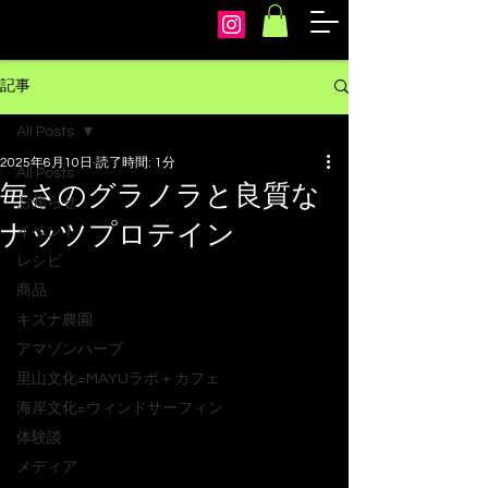
arcoiris
記事
All Posts
2025年6月10日
読了時間: 1分
All Posts
毎さのグラノラと良質な
お知らせ
ナッツプロテイン
イベント
レシピ
商品
キズナ農園
アマゾンハーブ
里山文化=MAYUラボ＋カフェ
海岸文化=ウィンドサーフィン
体験談
メディア