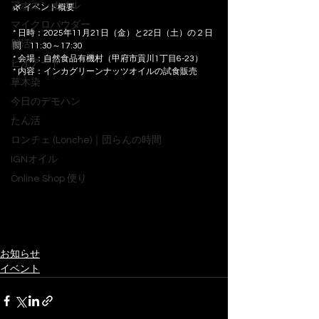
アホエンオイル
🌿 イベント概要
マイクロパウダー
* 日時：2025年11月21日（金）と22日（土）の２日
脳活
間　11:30～17:30
* 会場：自然食品有機村（甲府市貢川1丁目6-23）
ビオアート
* 内容：インカグリーンナッツオイルの試食販売
草木染
今日のデモハン
たん活
ロンチェ (Lonche)｜団らんの時間
IGNオイル
Online Shop 便り
お知らせ
イベント