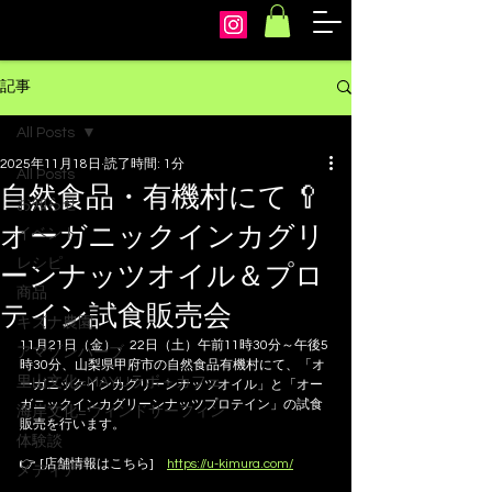
arcoiris
記事
All Posts
2025年11月18日
読了時間: 1分
All Posts
自然食品・有機村にて 🥄
お知らせ
オーガニックインカグリ
イベント
レシピ
ーンナッツオイル＆プロ
商品
テイン試食販売会
キズナ農園
11月21日（金）、22日（土）午前11時30分～午後5
アマゾンハーブ
時30分、山梨県甲府市の自然食品有機村にて、「オ
里山文化=MAYUラボ＋カフェ
ーガニックインカグリーンナッツオイル」と「オー
ガニックインカグリーンナッツプロテイン」の試食
海岸文化=ウィンドサーフィン
販売を行います。
体験談
👉 [店舗情報はこちら]　
https://u-kimura.com/
メディア