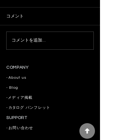
コメント
コメントを追加…
チャスキブレンドオイル
🌿 8月1日は東
CBD使い切りタイプ30包
催。大阪と松戸
終売のお知らせ
をお迎えします
COMPANY
-
About us
​- Blog
​-
メディア掲載
-
カタログ
パンフレット
SUPPORT
-
お問い合わせ