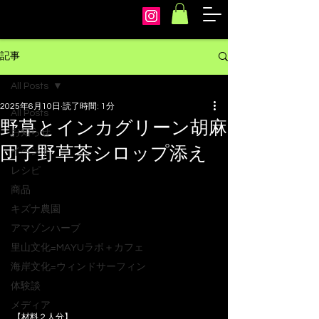
arcoiris
記事
All Posts
2025年6月10日
読了時間: 1分
All Posts
野草とインカグリーン胡麻
お知らせ
団子野草茶シロップ添え
イベント
レシピ
商品
キズナ農園
アマゾンハーブ
里山文化=MAYUラボ＋カフェ
海岸文化=ウィンドサーフィン
体験談
メディア
【材料２人分】