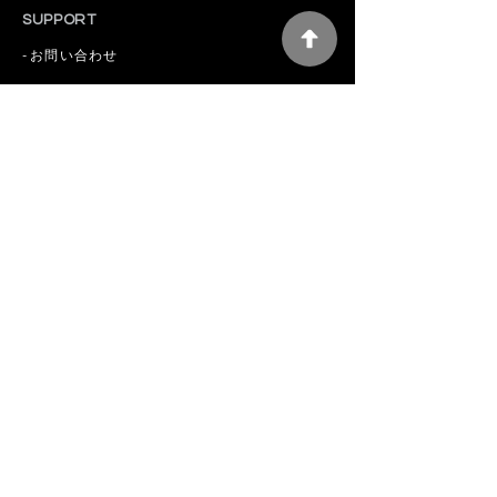
SUPPORT
-
お問い合わせ
INFORMATION
-
ご利用ガイド
-
特定商取引法
-
プライバシーポリシー
MEMBERSHIP
-
会員規約
-
ポイントプログラム概要
ONLINE SHOP
-
インカグリーンアホエンオイル
-
インカグリーンナッツオイル
-
インカグリーンナッツマイクロパウダー