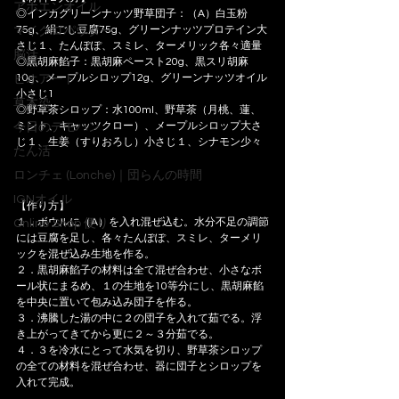
アホエンオイル
◎インカグリーンナッツ野草団子：（A）白玉粉
75g、絹ごし豆腐75g、グリーンナッツプロテイン大
マイクロパウダー
さじ１、たんぽぽ、スミレ、ターメリック各々適量
脳活
◎黒胡麻餡子：黒胡麻ペースト20g、黒スリ胡麻
10g、メープルシロップ12g、グリーンナッツオイル
ビオアート
小さじ1
草木染
◎野草茶シロップ：水100ml、野草茶（月桃、蓮、
ミント、キャッツクロー）、メープルシロップ大さ
今日のデモハン
じ１、生姜（すりおろし）小さじ１、シナモン少々
たん活
ロンチェ (Lonche)｜団らんの時間
IGNオイル
【作り方】
１．ボウルに（A）を入れ混ぜ込む。水分不足の調節
Online Shop 便り
には豆腐を足し、各々たんぽぽ、スミレ、ターメリ
ックを混ぜ込み生地を作る。
２．黒胡麻餡子の材料は全て混ぜ合わせ、小さなボ
ール状にまるめ、１の生地を10等分にし、黒胡麻餡
を中央に置いて包み込み団子を作る。
３．沸騰した湯の中に２の団子を入れて茹でる。浮
き上がってきてから更に２～３分茹でる。
４．３を冷水にとって水気を切り、野草茶シロップ
の全ての材料を混ぜ合わせ、器に団子とシロップを
入れて完成。