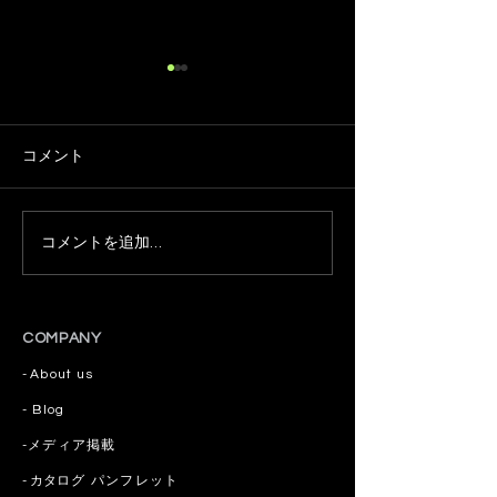
コメント
コメントを追加…
簡単♡自家製アホエンオ
👉 今日の脳活
イルの作り方
ケノコ＋アホエ
＝ひと回しで美
ふた回しで脳が
COMPANY
-
About us
​- Blog
​-
メディア掲載
-
カタログ
パンフレット