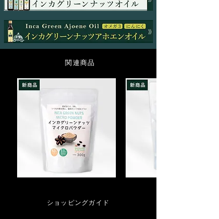
いただきます。
先住民たちは、この樹液を自然とともに
・弊社理由による返品・交換
生きる知恵として大切に扱い、生活の中
原則として商品の返品交換やキャンセル
で受け継いできました。
はお受けいたしかねますのでご了承くだ
さい。ただし下記に該当する場合は商品
コパイバ樹液には、セスキテルペンやジ
関連商品
を交換させて頂きます。必ず、商品到着
テルペン酸など、森が育んだ植物由来成
後８日以内にご連絡ください。返送・再
分が自然のままに含まれています。
配送にかかる費用は弊社にて負担しま
す。
その中でも β-カリオフィレンをはじめと
(1)ご注文の商品と配送された商品が異な
する香り成分が、アマゾンの大地を思わ
る場合。
せる深みのある印象をもたらします。
(2)汚損・破損等、配送時にすでに商品が
不良品であった場合。
私たちが扱うコパイバは、こうした伝統
と自然の恵みを大切にしながら、丁寧に
・返品・交換に関するお問い合わせ先
採取された樹液のみを使用しています。
TEL:
047-361-6375
人工的な加工を加えず、植物が本来持つ
MAIL:
relation@arcoiris.jp
お
イ
個性をそのまま感じていただけるよう、
※土曜・日曜・祝日はお休みをいただい
試
ン
シンプルで誠実なものづくりを心がけて
し
カ
ております。
イ
グ
います。
ショッピングガイド
2営業日以内に返信させていただきま
ン
リ
カ
ー
す。