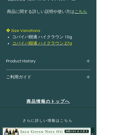
商品に関する詳しい説明や使い方は
こちら
❖ Size Variations
コパイバ樹液 ハイクラウン 10g
コパイバ樹液 ハイクラウン 27g
Product History
南米アマゾンの奥深く。
ご利用ガイド
太陽の光がわずかに差し込む森の中で、
静かにそびえ立つ一本の大木がありま
ご購入前にご確認ください。
す。
商品情報のトップへ
・お客様都合による返品
それが、古くから人々の暮らしに寄り添
商品受け取りの際にお客様のご都合によ
ってきた「
コパイバ
」です。
る受取拒否などが、当店へ連絡なく行わ
高さ30mにもなるコパイバの木は、長い
​さらに詳しい情報はこちら
れた場合、往復の発送料・梱包資材など
年月をかけてゆっくりと成長し、樹皮の
の手数料・商品代金などをご請求させて
内側に豊かな樹液を蓄えます。