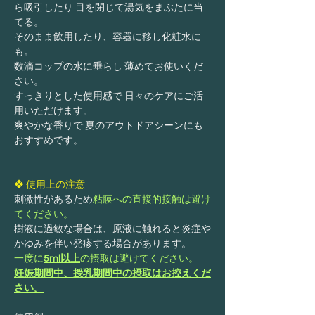
ら吸引したり 目を閉じて湯気をまぶたに当
てる。
そのまま飲用したり、容器に移し化粧水に
も。
数滴コップの水に垂らし 薄めてお使いくだ
さい。
すっきりとした使用感で 日々のケアにご活
用いただけます。
爽やかな香りで 夏のアウトドアシーンにも
おすすめです。
❖ 使用上の注意
刺激性があるため
粘膜への直接的接触は避け
てください。
樹液に過敏な場合は、原液に触れると炎症や
かゆみを伴い発疹する場合があります。
一度に
5ml以上
の摂取は避けてください。
妊娠期間中、授乳期間中の摂取はお控えくだ
さい。