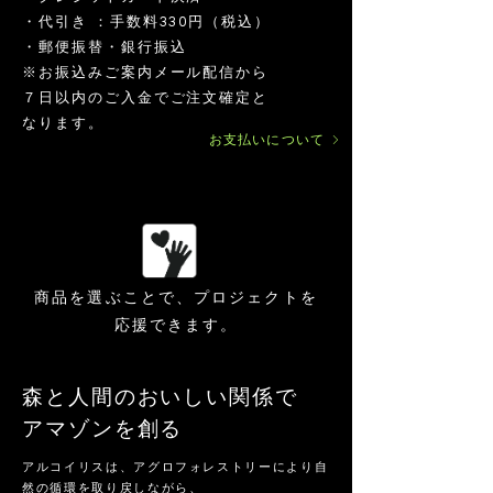
・ペルーアマゾンの恵みとくらしを未来へつ
​・代引き ：手数料330円（税込）
なぐため、自然と共生するものづくりを大切
・郵便振替・銀行振込
にしています。
​※お振込みご案内メール配信から
７日以内のご入金でご注文確定と
・余計な加工を避け、素材そのものの力を活
なります。
かした商品づくりを行っています。
お支払いについて
商品を選ぶことで、プロジェクトを
応援できます。
森と人間のおいしい関係で
​アマゾンを創る
アルコイリスは、アグロフォレストリーにより自
然の循環を取り戻しながら、