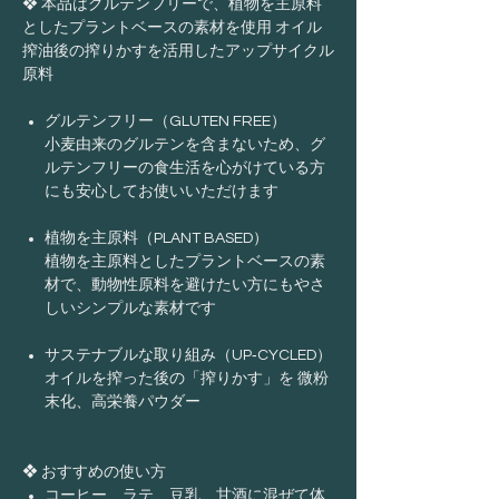
❖ 本品はグルテンフリーで、植物を主原料
としたプラントベースの素材を使用 オイル
搾油後の搾りかすを活用したアップサイクル
原料
グルテンフリー（GLUTEN FREE）
小麦由来のグルテンを含まないため、グ
ルテンフリーの食生活を心がけている方
にも安心してお使いいただけます
植物を主原料（PLANT BASED）
植物を主原料としたプラントベースの素
材で、動物性原料を避けたい方にもやさ
しいシンプルな素材です
サステナブルな取り組み（UP‑CYCLED）
オイルを搾った後の「搾りかす」を 微粉
末化、高栄養パウダー
❖ おすすめの使い方
コーヒー、ラテ、豆乳、甘酒に混ぜて体