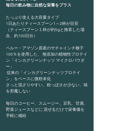
毎日の飲み物に自然な栄養をプラス
たっぷり使える大容量タイプ
1日あたりティースプーン1～2杯が目安
（ティースプーン１杯が約5gと換算した場
合、約100日分）
ペルー・アマゾン原産のサチャインチ種子
100％を使用した、 無添加の植物性プロテイ
ン「インカグリーンナッツ マイクロパウダ
ー」
従来の「インカグリーンナッツプロテイ
ン」をベースに微粉末化
さっと混ざりやすい、粉っぽさが少ない、味
を邪魔しない
毎日のコーヒー、スムージー、豆乳、甘酒、
野菜ジュースなどに 混ぜるだけで栄養価を
手軽に補給