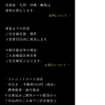
イ
パ
関連BLOG記事はこちら→
たプラントベース素材で、動物性を避け
イ
オ
お
サ
サ
マ
お
オ
お
イ
サ
マ
マ
お
北海道・九州・沖縄・離島は
ク
ウ
ン
ー
試
ポ
ポ
カ
ま
ー
ま
ン
ポ
カ
カ
試
たい方にも適しています。
ロ
ダ
カ
ガ
し
ー
ー
パ
と
ガ
と
カ
ー
パ
パ
し
送料が異なります。​
パ
ー
グ
ニ
イ
タ
タ
ウ
め
ニ
め
グ
タ
ウ
ウ
イ
1000g
ウ
送料について
リ
ッ
ン
ー
ー
ダ
イ
ッ
イ
リ
ー
ダ
ダ
ン
Q. サステナブル素材というのはどういう
ダ
ー
ク
カ
会
会
ー
ン
ク
ン
ー
会
ー
ー
カ
アルコイリスは、「ペルーのNGO・企業大
ー
200g
500g
80g
意味ですか？
ン
イ
グ
員
員
カ
イ
カ
ン・
員
天
300g
学と連携し、促進を基本とした相互交流によ
ナ
ン
リ
チ
チ
天
ン
グ
ア
チ
日
A. サチャインチオイルを搾った後の「搾
発送までの目安
ッ
カ
ー
ケ
ケ
日
カ
リ
ホ
ケ
塩/500g
る、持続可能な熱帯雨林開発の実証」をミッ
りかす」を微粉末化したアップサイクル
ツ
グ
ン・
ッ
ッ
塩/500g
グ
ー
エ
ッ
ご注文確定後、通常
ションとしています。
×
マ
リ
ア
ト
ト
リ
ン・
ン
ト
原料です。 資源を無駄にしない、環境に
6
３営業日以内に発送します。
(5,000
イ
ー
ホ
（30,000
ー
ア
オ
（10,000
個
円)
配慮した素材です。
ク
ン
エ
円）
ン
ホ
イ
円）
❖アルコイリスのサステナブルな取り組み
ロ
ナ
ン
ナ
エ
ル
180g
パ
ッ
オ
ッ
ン
自然と人に配慮したエシカルな商品づくりを
※銀行振込等の場合、
Q. 食物アレルギーがあるのですが、使用
ウ
ツ
イ
ツ
オ
通じ、持続可能な未来につながる食品をお届
ご入金確認出来次第
ダ
オ
ル
プ
イ
できますか？
180g
ー
イ
ロ
ル
け。ペルーアマゾンの恵みとくらしを未来へ
ご注文確定となります。
300g
180g×12
A. 特定原材料等は使用していませんが、
ル
テ
つなぐため、自然と共生するサステナブルな
お届けについて
本
180g
イ
ナッツ類を含む素材です。 初めての方は
ン
ものづくりを大切にしています。
180g
少量からお試しいただき、体調に合わせ
て摂取量を調整してください。
・クレジットカード決済
インカグリーン® は、アルコイリスの登
​・代引き ：手数料330円（税込）
Q. どのくらいの期間で使い切れますか？
録商標です
・郵便振替・銀行振込
A. 開封後は湿気を避け、しっかり密閉し
​※お振込みご案内メール配信から
て保管してください。 毎日大さじ1〜2で
７日以内のご入金でご注文確定と
使用する場合、1000gは約3か月ほどが