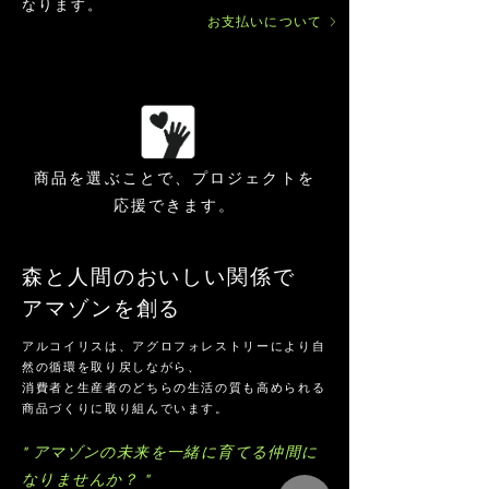
なります。
目安です。
お支払いについて
Q. 保存方法を教えてください。
A. 高温多湿を避け、涼しい場所で保管し
てください。
未開封：常温 直射日光高温多湿を避け涼
しいところで保存
開封後：密閉容器＋乾燥剤で湿気対策、
商品を選ぶことで、プロジェクトを
早めに消費
応援できます。
高温期：冷蔵保存も可、ただし結露に注
意
森と人間のおいしい関係で
お客様からいただく具体的なご利用例・お声
​アマゾンを創る
につきましては、個別のお問い合わせにてご
案内しております。
アルコイリスは、アグロフォレストリーにより自
こちらでは詳細の記載を控えております。
然の循環を取り戻しながら、
消費者と生産者のどちらの生活の質も高められる
商品づくりに取り組んでいます。
" アマゾンの未来を一緒に育てる仲間に
なりませんか？ "