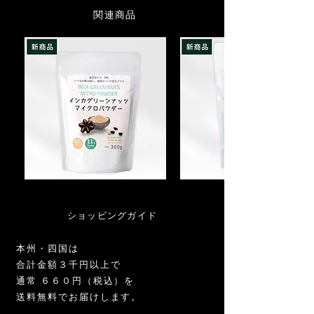
た。
ネシウムなどのミネラルも豊富な、無添加・
す。特別な調理は不要で、混ぜるだけで
配送にかかる費用は弊社にて負担しま
グルテンフリーの自然派プロテインパウダー
栄養をプラスできます。
関連商品
す。
さらに、毎日の飲み物に自然に溶け込む
です。
(1)ご注文の商品と配送された商品が異な
よう、独自のマイクロパウダー加工を開
Q. プロテイン特有の粉っぽさはあります
る場合。
発。微粉末化を行うことで粉っぽさを抑
か？
(2)汚損・破損等、配送時にすでに商品が
え、味を邪魔せずシェイカー不要で混ざ
A. 独自の微粉末化により、一般的な植物
不良品であった場合。
る “手軽さ”と“続けやすさ”を実現しまし
性プロテインよりも粉っぽさが少なく、
た。
さっと溶けやすいのが特徴です。シェイ
・返品・交換に関するお問い合わせ先
カーも不要です。
TEL:
047-361-6375
こうして誕生したのが、『インカグリー
MAIL:
relation@arcoiris.jp
ンナッツ マイクロパウダー』。
Q. 原材料は何ですか？
※土曜・日曜・祝日はお休みをいただい
A. ペルー・アマゾン原産の サチャインチ
ております。
こちらのマイクロパウダーは、ナチュラ
種子100％ です。 甘味料・香料などは一
お
イ
2営業日以内に返信させていただきま
ルな風味で素材の味を邪魔せず、自然に
切使用していない無添加素材です。
試
ン
す。
し
カ
溶け込む特長がございます。
初代の「イ
イ
グ
ショッピングガイド
ンカグリーンナッツプロテイン
」をお好
Q. グルテンは含まれていますか？
ン
リ
カ
ー
みの方には、きなこ風味のしっとりとし
A. 含まれていません。 グルテンフリーの
グ
ン
本州・四国は
た美味しさもお楽しみいただけます。 そ
食生活を心がけている方にも安心してお
リ
ナ
ー
ッ
合計金額３千円以上で
れぞれの違いを、ぜひ食べ比べてみてく
使いいただけます。
ン
ツ
ださい。きっとお気に入りのプロテイン
通常 ６６０円（税込）を
ナ
マ
ッ
イ
に出会えるはずです。
Q. 動物性原料は使っていますか？
送料無料でお届けします。
ツ
ク
A. 使用していません。 植物を主原料とし
マ
ロ