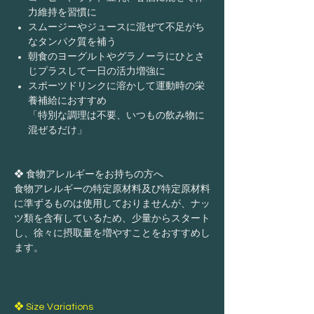
力維持を習慣に
スムージーやジュースに混ぜて不足がち
なタンパク質を補う
朝食のヨーグルトやグラノーラにひとさ
じプラスして一日の活力増強に
スポーツドリンクに溶かして運動時の栄
養補給におすすめ
「特別な調理は不要、いつもの飲み物に
混ぜるだけ」
❖ 食物アレルギーをお持ちの方へ
食物アレルギーの特定原材料及び特定原材料
に準ずるものは使用しておりませんが、ナッ
ツ類を含有しているため、少量からスタート
し、徐々に摂取量を増やすことをおすすめし
ます。
❖ Size Variations