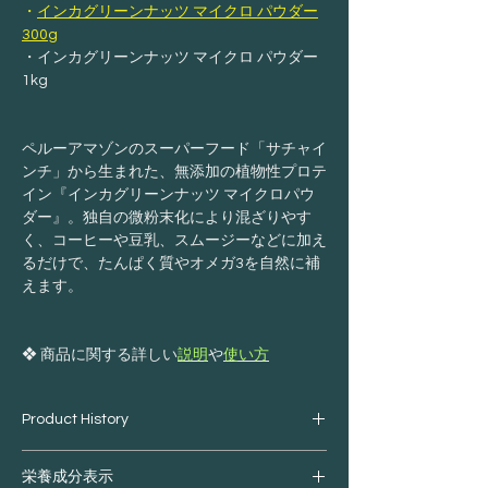
・
インカグリーンナッツ マイクロ パウダー
300g
・インカグリーンナッツ マイクロ パウダー
1kg
ペルーアマゾンのスーパーフード「サチャイ
ンチ」から生まれた、無添加の植物性プロテ
イン『インカグリーンナッツ マイクロパウ
ダー』。独自の微粉末化により混ざりやす
く、コーヒーや豆乳、スムージーなどに加え
るだけで、たんぱく質やオメガ3を自然に補
えます。
❖ 商品に関する詳しい
説明
や
使い方
Product History
アマゾンの森で古くから大切にされてき
栄養成分表示