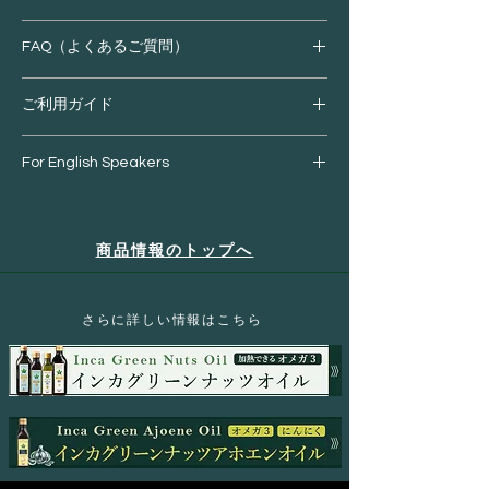
た植物「サチャインチ」。 その種子は、
インカ時代から“生命の実”として食され
栄養成分表示（100g当たり）
FAQ（よくあるご質問）
現地の暮らしを支えてきました。この貴
重な植物の栄養をもっと手軽に、もっと
熱量：385 kcal
自然な形で余すことなく日々の生活に届
Q. どんな味ですか？飲み物の風味は変わ
ご利用ガイド
たんぱく質：63 g
けたい ーー そんな想いから、『サチャイ
りますか？
脂質：10 g
ンチ（＝インカグリーンナッツ） 』 の絞
A. ほのかにナッツの香りがありますが、
n‑3系脂肪酸：4.0 g
ご購入前にご確認ください。
For English Speakers
りかすを活用した商品の開発が始まりま
微粉末で溶けやすく、コーヒー・豆乳・
炭水化物：16.3 g
した。
甘酒・スムージーなどの味をほとんど変
└ 糖質：4.8 g
Born from the Peruvian Amazon superfood
・お客様都合による返品
※インカグリーンナッツは、アルコイリ
えません。自然に馴染むため、毎日の飲
└ 食物繊維：11.4 g
“Sacha Inchi,” Inca Green Nuts Micro
商品受け取りの際にお客様のご都合によ
スの登録商標名です。
み物に続けやすい素材です。
商品情報のトップへ
食塩相当量：0 g
Powder is an additive‑free, plant‑based
る受取拒否などが、当店へ連絡なく行わ
カリウム：1090 mg
protein. Its ultra‑fine texture blends
れた場合、往復の発送料・梱包資材など
サチャインチオイルを搾ったあとの“搾り
Q. どれくらいの量を入れればいいです
カルシウム：450 mg
smoothly into coffee, soy milk, or
の手数料・商品代金などをご請求させて
かす”には、実に豊かなタンパク質や食物
か？
マグネシウム：557 mg
smoothies, allowing you to easily
いただきます。
​さらに詳しい情報はこちら
繊維、オメガ3がたっぷり。しかし、従
A. 1日当たりティースプーン1～2杯を目
亜鉛：8.2 mg
supplement protein, omega‑3s, and other
来はその多くが活用されずに廃棄されて
安にお召し上がりください。
鉄：5.1 mg
nutrients. It dissolves naturally without
・弊社理由による返品・交換
いました。 私たちはこの部分にこそ価値
altering the flavor—truly a
原則として商品の返品交換やキャンセル
があると考え、粉末化して高栄養プロテ
※表示値は目安
Q. どんな飲み物・食べ物に合いますか？
next‑generation protein created for those
はお受けいたしかねますのでご了承くだ
インとしてよみがえらせるアップサイク
A. コーヒー、ラテ、豆乳、甘酒、スムー
who have been waiting for “just this.”
さい。ただし下記に該当する場合は商品
ル製法を採用。環境に配慮しながら素材
植物性たんぱく質63g／100g、オメガ3脂肪
ジー、野菜ジュース、ヨーグルト、グラ
を交換させて頂きます。必ず、商品到着
の力を最大限に活かす方法を追求しまし
酸4.0g配合。 食物繊維やカルシウム・マグ
ノーラなど、幅広くお使いいただけま
後８日以内にご連絡ください。返送・再