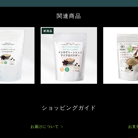
関連商品
イ
オ
ン
ー
カ
ガ
グ
ニ
リ
ッ
ー
ショッピングガイド
ク
ン
イ
ナ
ン
ッ
カ
ツ
グ
お届けについて
お支
マ
リ
イ
ー
ク
ン