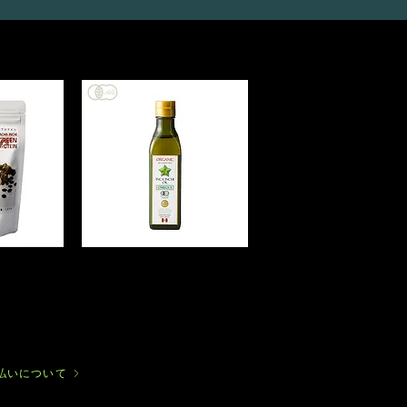
オ
ー
ガ
ニ
ッ
ク
イ
ン
カ
グ
払いについて
リ
ー
ン