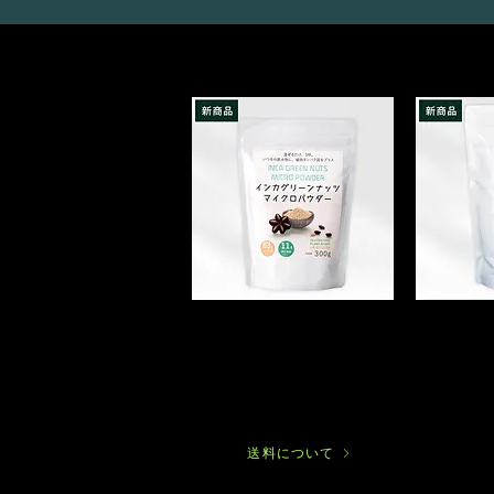
お
イ
試
ン
し
カ
イ
グ
ン
リ
カ
ー
グ
ン
リ
ナ
ー
ッ
ン
ツ
送料について
ナ
マ
ッ
イ
ツ
ク