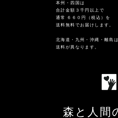
本州・四国は
マ
ロ
お
サ
お
お
マ
イ
パ
ま
ポ
試
試
カ
合計金額３千円以上で
ク
ウ
と
ー
し
し
パ
ロ
ダ
め
タ
イ
イ
ウ
通常 ６６０円（税込）を
パ
ー
イ
ー
ン
ン
ダ
1000g
ウ
ン
会
カ
カ
ー
送料無料でお届けします。
ダ
500g
カ
員
天
グ
ー
グ
チ
日
リ
300g
リ
ケ
塩/500g
ー
ー
ッ
ン・
北海道・九州・沖縄・離島
ン・
ト
ア
(5,000
ア
ホ
円)
送料が異なります。​
ホ
エ
エ
ン
ン
オ
オ
イ
イ
ル
180g
ル
180g×12
本
森と人間