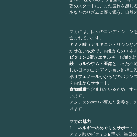
朝のスタートに、また疲れを感じ
あなたのリズムに寄り添う、自然
マカには、日々のコンディション
含まれています。
アミノ酸
（アルギニン・リジンな
かせない成分で、内側からのエネ
ビタミンB群
がエネルギー代謝を助
鉄・カルシウム・亜鉛
といった不
しい日々のコンディション維持に
ポリフェノール
がからだのバラン
を内側からサポート。
食物繊維
も含まれているため、す
います。
アンデスの大地が育んだ栄養を、
けます。
マカの魅力
1. エネルギーのめぐりをサポート
アミノ酸やビタミンB群が、毎日の