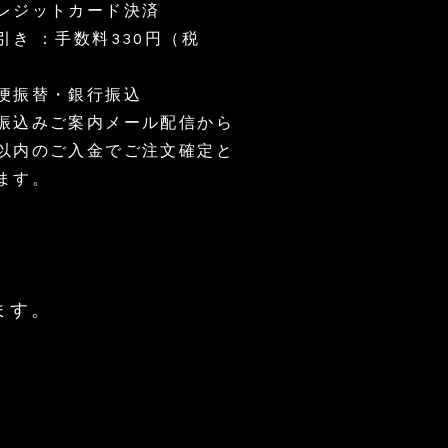
レジットカード決済
ナ
サ
お
ッ
ポ
ま
代引き ：手数料330円（税
ツ
ー
と
オ
タ
め
イ
ー
イ
ル
会
ン
便振替・銀行振込
180g
員
カ
チ
天
お振込みご案内メール配信から
ケ
日
ッ
塩/500g
以内のご入金でご注文確定と
×
ト
6
（10,000
個
ます。
円）
ます。