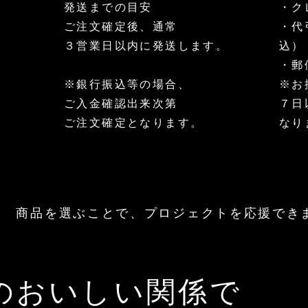
発送までの目安
・ク
ロ
ナ
イ
マ
サ
マ
パ
ッ
ン
カ
ポ
カ
ご注文確定後、通常
​・
ウ
ツ
カ
パ
ー
パ
ダ
プ
グ
ウ
タ
ウ
３営業日以内に発送します。
込）
ー
ロ
リ
ダ
ー
ダ
300g
テ
ー
ー
会
ー
・郵
200g
イ
80g
ン・
員
ン
ア
チ
※銀行振込等の場合、
​※
180g
ホ
ケ
エ
ッ
は
ご入金確認出来次第
７日
ン
ト
オ
（30,000
ご注文確定となります。
なり
イ
円）
ル
180g
商品を選ぶことで、プロジェクトを応援でき
のおいしい関係で