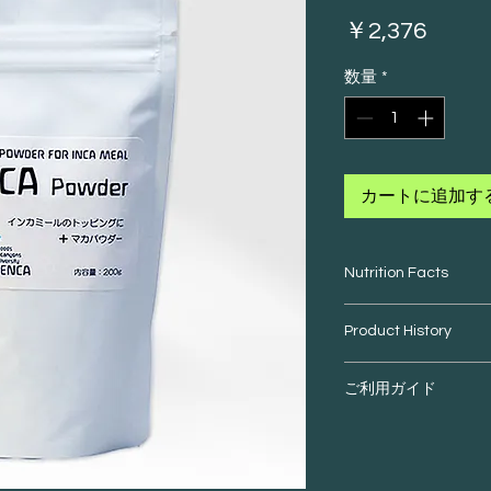
価
￥2,376
格
数量
*
カートに追加す
Nutrition Facts
マカパウダー
Product History
栄養成分表示（10
アルコイリスは「国
ご利用ガイド
自然環境・伝統・文
熱量 340kcal
のQOL（生活の質
たんぱく質 8.8g
持続可能な開発の実
脂質 1.7g
ご購入
炭水化物 82.8g
食塩相当量 0.01
・お客様都合によ