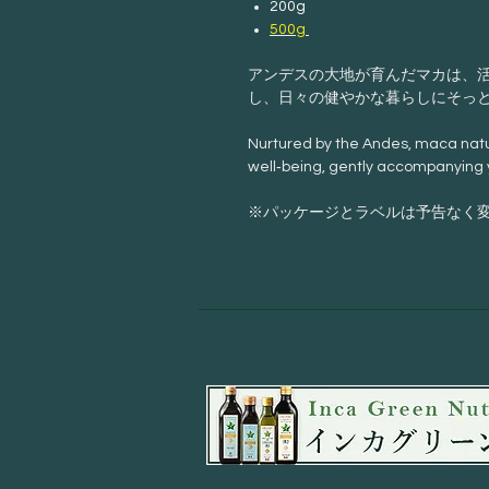
200g
500g
アンデスの大地が育んだマカは、
し、日々の健やかな暮らしにそっ
Nurtured by the Andes, maca natura
well‑being, gently accompanying y
※パッケージとラベルは予告なく