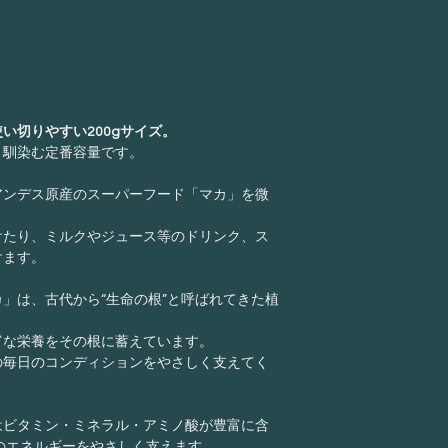
商品受け取りの際
※表示値は目安
などが、当店へ連
料・梱包資材など
させていただきま
・弊社理由による
い切りやすい200gサイズ。
原則として商品の
と馴染む定番容量です。
たしかねますので
当する場合は商品
アンデス原産のスーパーフード「マカ」を微
品到着後８日以内
にかかる費用は弊
けたり、ミルクやジュース等のドリンク、ス
(1)ご注文の商品
けます。
(2)汚損・破損等
った場合。
」は、古代から“生命の根”と呼ばれてきた植
・返品・交換に関
富な栄養をその根に蓄えています。
TEL:
047-361-6375
の毎日のコンディションをやさしく支えてく
MAIL:
relation@arco
※土曜・日曜・祝
す。
はビタミン・ミネラル・アミノ酸が豊富に含
2営業日以内に返
のエネルギーをやさしく支えます。