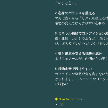
方のひと息に。
2. 心身のバランスを整える
マカは古くから「リズムを整える植
環境の変化でゆらぎやすい心身を
3. ミネラル補給でコンディション
鉄・亜鉛・カルシウムなど、現代
ジ。 巡りやすいからだづくりをサ
4. 美と健康を支える抗酸化成分
ポリフェノールが、内側からの美
5. 植物由来で続けやすい
カフェインや刺激成分を含まない
けられます。 スムージーやヨーグ
い味わい。
❖ Size Variations
80g