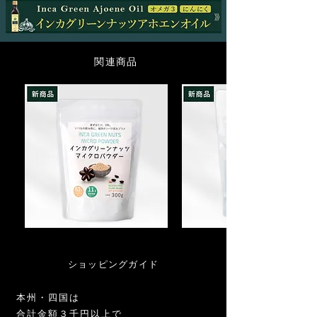
・弊社理由による返品・交換
原則として商品の返品交換やキャンセル
はお受けいたしかねますのでご了承くだ
さい。ただし下記に該当する場合は商品
関連商品
を交換させて頂きます。必ず、商品到着
後８日以内にご連絡ください。返送・再
配送にかかる費用は弊社にて負担しま
す。
(1)ご注文の商品と配送された商品が異な
る場合。
(2)汚損・破損等、配送時にすでに商品が
不良品であった場合。
・返品・交換に関するお問い合わせ先
TEL:
047-361-6375
MAIL:
relation@arcoiris.jp
お
イ
※土曜・日曜・祝日はお休みをいただい
試
ン
し
カ
ております。
イ
グ
ショッピングガイド
2営業日以内に返信させていただきま
ン
リ
カ
ー
す。
グ
ン
本州・四国は
リ
ナ
ー
ッ
合計金額３千円以上で