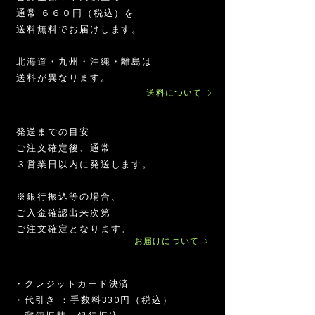
ン
ツ
通常 ６６０円（税込）を
ナ
マ
ッ
イ
送料無料でお届けします。
ツ
ク
マ
ロ
イ
パ
イ
オ
お
サ
サ
マ
お
オ
お
イ
サ
マ
マ
お
北海道・九州・沖縄・離島は
ク
ウ
ン
ー
試
ポ
ポ
カ
ま
ー
ま
ン
ポ
カ
カ
試
ロ
ダ
カ
ガ
し
ー
ー
パ
と
ガ
と
カ
ー
パ
パ
し
送料が異なります。​
パ
ー
グ
ニ
イ
タ
タ
ウ
め
ニ
め
グ
タ
ウ
ウ
イ
1000g
ウ
送料について
リ
ッ
ン
ー
ー
ダ
イ
ッ
イ
リ
ー
ダ
ダ
ン
ダ
ー
ク
カ
会
会
ー
ン
ク
ン
ー
会
ー
ー
カ
ー
200g
500g
80g
ン
イ
グ
員
員
カ
イ
カ
ン・
員
天
300g
ナ
ン
リ
チ
チ
天
ン
グ
ア
チ
日
発送までの目安
ッ
カ
ー
ケ
ケ
日
カ
リ
ホ
ケ
塩/500g
ツ
グ
ン・
ッ
ッ
塩/500g
グ
ー
エ
ッ
ご注文確定後、通常
×
マ
リ
ア
ト
ト
リ
ン・
ン
ト
6
３営業日以内に発送します。
(5,000
イ
ー
ホ
（30,000
ー
ア
オ
（10,000
個
円)
ク
ン
エ
円）
ン
ホ
イ
円）
ロ
ナ
ン
ナ
エ
ル
180g
パ
ッ
オ
ッ
ン
※銀行振込等の場合、
ウ
ツ
イ
ツ
オ
ご入金確認出来次第
ダ
オ
ル
プ
イ
180g
ー
イ
ロ
ル
ご注文確定となります。
300g
180g×12
ル
テ
お届けについて
本
180g
イ
ン
180g
・クレジットカード決済
​・代引き ：手数料330円（税込）