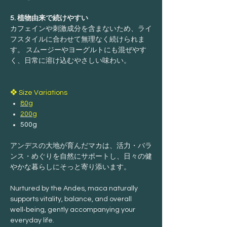
5. 植物由来で続けやすい
カフェインや刺激成分を含まないため、ライ
フスタイルに合わせて無理なく続けられま
す。 スムージーやヨーグルトにも混ぜやす
く、日常に溶け込むやさしい味わい。
❖ Size Variations
80g
200g
500g
アンデスの大地が育んだマカは、活力・バラ
ンス・めぐりを自然にサポートし、日々の健
やかな暮らしにそっと寄り添います。
Nurtured by the Andes, maca naturally
supports vitality, balance, and overall
well‑being, gently accompanying your
everyday life.