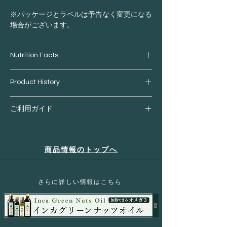
※パッケージとラベルは予告なく変更になる
場合がございます。
Nutrition Facts
マカパウダー
Product History
栄養成分表示（100g当り）
アルコイリスは「国内外の生産者と連携し、
ご利用ガイド
その土地の自然環境・伝統・文化を共に学
熱量 340kcal
び、消費者と生産者双方のQOL（生活の質）
たんぱく質 8.8g
改善に役立つ商品作りと、生産地の持続可能
脂質 1.7g
ご購入前にご確認ください。
な開発の実証」をミッションとしています。
炭水化物 82.8g
商品情報のトップへ
食塩相当量 0.01g未満
・お客様都合による返品
商品受け取りの際にお客様のご都合によ
※表示値は目安
る受取拒否などが、当店へ連絡なく行わ
​さらに詳しい情報はこちら
れた場合、往復の発送料・梱包資材など
の手数料・商品代金などをご請求させて
いただきます。