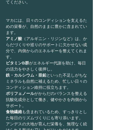
てください。
マカには、日々のコンディションを支えるた
めの栄養が、自然のままに豊かに含まれてい
ます。
アミノ酸
（アルギニン・リジンなど）は、か
らだづくりや巡りのサポートに欠かせない成
分で、内側からのエネルギーを整えてくれま
す。
ビタミンB群
がエネルギー代謝を助け、毎日
の活力をやさしく後押し。
鉄・カルシウム・亜鉛
といった不足しがちな
ミネラルも自然に補えるため、忙しい日々の
コンディション維持に役立ちます。
ポリフェノール
がからだのバランスを整える
抗酸化成分として働き、健やかさを内側から
サポート。
食物繊維
も含まれているため、すっきりとし
た毎日のリズムづくりにも寄り添います。
アンデスの大地が育んだ栄養を、無理なく続