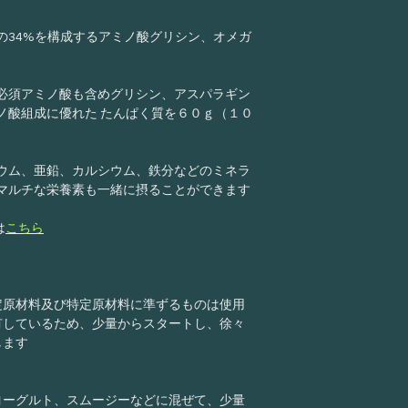
MAIL:
relation@arco
毎日の食事に自然
※土曜・日曜・祝
のりとした甘みや
の34%を構成するアミノ酸グリシン、オメガ
す。
ーンナッツプロテ
2営業日以内に返
アマゾンの森で育
必須アミノ酸も含めグリシン、アスパラギン
に、あなたの暮らし
ノ酸組成に優れた たんぱく質を６０ｇ（１０
テインは生まれま
関連BLOG記事は
ウム、亜鉛、カルシウム、鉄分などのミネラ
マルチな栄養素も一緒に摂ることができます
は
こちら
アルコイリスは、「
促進を基本とした相
開発の実証」をミッ
定原材料及び特定原材料に準ずるものは使用
❖ アルコイリスの取
有しているため、少量からスタートし、徐々
自然と人に配慮した
します
可能な未来につなが
恵みとくらしを未来
づくりを大切にして
ヨーグルト、スムージーなどに混ぜて、少量
のものの力を活かし