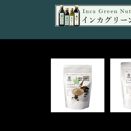
イ
イ
ン
ン
カ
カ
グ
グ
リ
リ