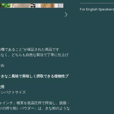
で、 第三者機関に
熱量：389kcal
ています。
ご購入
For English Speaker
私たちは、このサ
たんぱく質：63
そのため、「有機
も届けたいという
脂質：11g
た商品」をお求め
This series is suitab
・お客様都合によ
材そのままの風味
n-3系脂肪酸：4.
or additive‑free prote
商品受け取りの際
ナッツプロテイン
炭水化物：16.5
seeking soy‑free, gl
などが、当店へ連
└ 糖質：3.6g
options. Vegan and v
料・梱包資材など
Q：非有機
（インカグリーン
└ 食物繊維：12.
This product is certif
させていただきま
から脂質等を自然
食塩相当量：0g
A：いいえ、品質
を高めた「おから
有機であること”が保証された商品です
非有機品であって
・弊社理由による
ビタミン類・ミネ
はなく、どちらも自然な製法で丁寧に仕上げ
はなく、 どちらも
原則として商品の
余計なものを加え
ビタミンB1：0.
しながら製造して
たしかねますので
仕上げたナチュラ
ビタミンB2：0.
すめ
当する場合は商品
粉』のようなやさ
ビタミンB6：0.
品到着後８日以内
の相性も抜群
です
カルシウム：47
をきなこ風味で美味しく摂取できる植物性プ
にかかる費用は弊
Q：有機JA
マグネシウム：5
(1)ご注文の商品
特に味噌との組み
亜鉛：8.1mg
使用
(2)汚損・破損等
A：“有機であるこ
化が出会うような
鉄：6.1mg
コンパクトサイズ
った場合。
る”点です。 確実
※表示値は目安
には、有機JAS品
妊娠中の方や小さ
ャインチ」種実を低温圧搾で搾油し、脱脂・
・返品・交換に関
だけるよう、
添加
ツの搾り粕）パウダー」は、きな粉のような
TEL:
047-361-6375