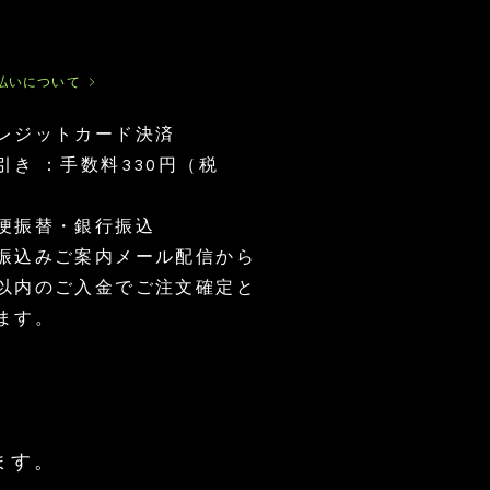
ク
イ
ン
カ
グ
払いについて
リ
ー
ン
レジットカード決済
ナ
有
チ
ッ
機
ャ
代引き ：手数料330円（税
ツ
イ
ス
業
ン
キ
務
カ
オ
用
ベ
イ
便振替・銀行振込
プ
リ
ル
ロ
180g
ー
お振込みご案内メール配信から
テ
130g
イ
以内のご入金でご注文確定と
ン
1000g
ます。
ます。