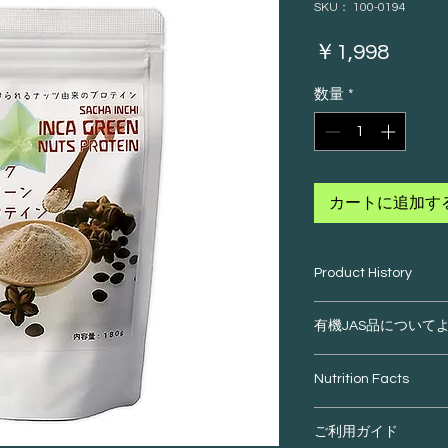
SKU： 100-0194
価
￥1,998
格
数量
*
カートに追加す
Product History
南米ペルーのアマ
有機JAS品について
と呼ばれる「サチ
人々の暮らしを長
Q：有機JAS品
Nutrition Facts
豊かな森の恵みを
A：有機JAS品は、
日々の食事に取り
栄養成分
ご利用ガイド
培方法・原料管理
な栄養源として親