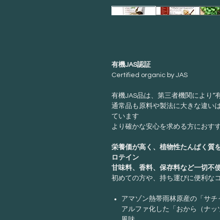
有機JAS認証
Certified organic by JAS
有機JAS品は、第三者機関により“
通常品も原料や製法に大きな違い
ています
より確かな安心を求める方におす
栄養価が高く、植物性たんぱく質
ロテイン
甘味料、香料、保存料など一切不
初めての方や、持ち運びに便利な
アマゾン熱帯雨林原産の「サチ
アルファ化した「おから（ナッ
風味