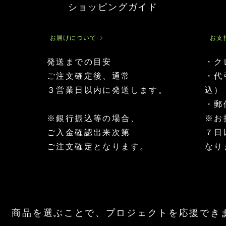
ク
ショッピングガイド
ー
イ
ン
ン
ナ
カ
ッ
グ
ツ
お届けについて
お支
リ
業
ー
務
ン
用
発送までの目安
・ク
ナ
プ
イ
マ
有
ヘ
ッ
ロ
ン
カ
機
ン
ご注文確定後、通常
​・
ツ
テ
カ
パ
イ
プ
プ
イ
グ
ウ
ン
シ
３営業日以内に発送します。
込）
ロ
ン
リ
ダ
カ
ー
500g
テ
ー
ー
ベ
ド
・郵
イ
500g
ン
リ
オ
ン
ナ
ー
イ
※銀行振込等の場合、
​※
300g
60g
ッ
ル
180g
ツ
は
ご入金確認出来次第
７日
マ
イ
ご注文確定となります。
なり
ク
ロ
パ
ウ
ダ
ー
1000g
商品を選ぶことで、プロジェクトを応援でき