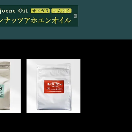
オ
ー
ガ
ニ
ッ