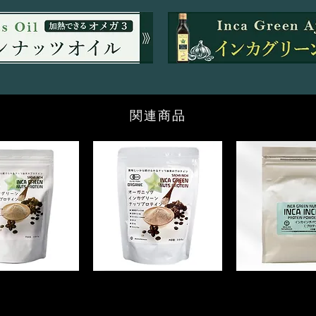
関連商品
オ
イ
ー
ン
ガ
カ
ニ
グ
ッ
リ