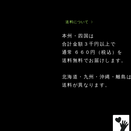
ー
ー
ン
ン
ナ
ナ
ッ
ッ
ツ
ツ
送料について
プ
プ
ロ
ロ
テ
テ
本州・四国は
イ
イ
イ
マ
イ
イ
マ
ン
ン
ン
カ
ン
ン
カ
合計金額３千円以上で
180g
300g
カ
パ
カ
カ
パ
グ
ウ
グ
グ
ウ
通常 ６６０円（税込）を
リ
ダ
リ
リ
ダ
ー
ー
ー
ー
ー
送料無料でお届けします。
80g
200g
ン
ン
ン
ナ
ナ
ナ
ッ
ッ
ッ
ツ
ツ
ツ
北海道・九州・沖縄・離島
業
オ
マ
務
イ
イ
送料が異なります。​
用
ル
ク
460g
プ
ロ
ロ
パ
テ
ウ
イ
ダ
ン
ー
1000g
300g