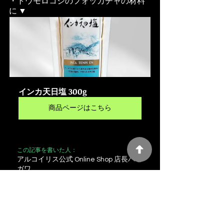
・トウモロコシのフォッカチャの材料
に ▼
インカ天日塩 300g
商品ページはこちら
この記事を書いた人：
アルコイリス公式 Online Shop 店長ハセ
ガワ
本記事の取材にご協力いただいたの
は、 ペルー生まれの日系三世・橘谷エ
ルナンさん。 ロンチェの文化や、地域
での現在の様子について、丁寧にお話を