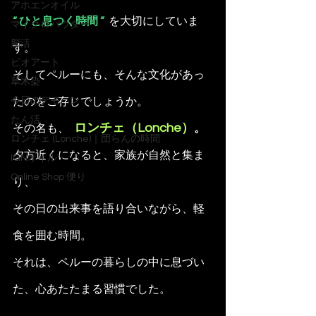
アホエンオイル
“ ひと息つく時間 ”  
を大切にしていま
マイクロパウダー
脳活
す。
ビオアート
そしてペルーにも、そんな文化があっ
草木染
今日のデモハン
たのをご存じでしょうか。 
たん活
ロンチェ（Lonche）
その名も、 
。
ロンチェ (Lonche)｜団らんの時間
夕方近くになると、家族が自然と集ま
IGNオイル
Online Shop 便り
り、 
その日の出来事を語り合いながら、軽
食を囲む時間。 
それは、ペルーの暮らしの中に息づい
た、心あたたまる習慣でした。