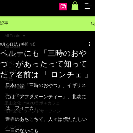
arcoiris
記事
All Posts
6月28日
読了時間: 3分
All Posts
ペルーにも「三時のおや
お知らせ
つ」があったって知って
イベント
レシピ
た？名前は 「 ロンチェ 」
商品
日本には「三時のおやつ」、イギリス
キズナ農園
アマゾンハーブ
には「アフタヌーンティー」、北欧に
里山文化=MAYUラボ＋カフェ
は「フィーカ」。
海岸文化=ウィンドサーフィン
世界のあちこちで、人々は 慌ただしい
体験談
メディア
一日のなかにも