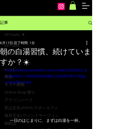
arcoiris
記事
All Posts
6月17日
読了時間: 1分
All Posts
朝の白湯習慣、続けていま
お知らせ
すか？☀️
イベント
レシピ
https://video.wixstatic.com/video/023d34_8
4f9b424c13445628e59bb129aaff33f/1080p
商品
/mp4/file.mp4
キズナ農園
Online Shop 便り
アマゾンハーブ
里山文化=MAYUラボ＋カフェ
海岸文化=ウィンドサーフィン
一日のはじまりに、まずは白湯を一杯。
体験談