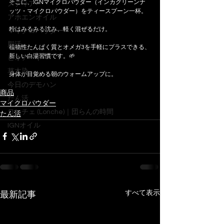
そこに、IGNマイクロパウダー（インカグリーンナ
メディア
ッツ・マイクロパウダー）をティースプーン一杯。
アホエンオイル
粉はみるみる沈み、軽く混ぜるだけ。
マイクロパウダー
脳活
植物性たんぱく質とオメガ3を手軽にプラスできる、
新しい白湯習慣です。🌱
ビオアート
草木染
身体が目覚める朝のウォームアップに。
今日のデモハン
商品
たん活
マイクロパウダー
ロンチェ (Lonche)｜団らんの時間
たん活
IGNオイル
すべて表示
最新記事