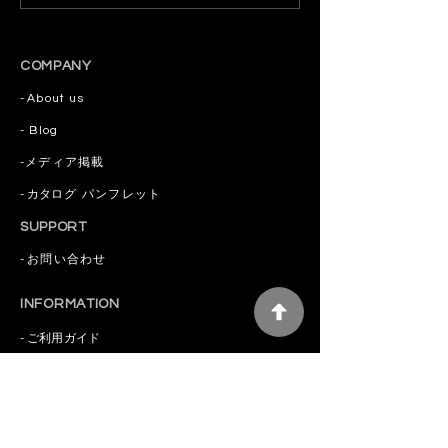
CBD使い切りタイプ30包
ン×天日塩の自
終売のお知らせ
ツドリンク
COMPANY
-
About us
​- Blog
​-
メディア掲載
-
カタログ
パンフレット
SUPPORT
-
お問い合わせ
INFORMATION
-
ご利用ガイド
-
特定商取引法
-
プライバシーポリシー
MEMBERSHIP