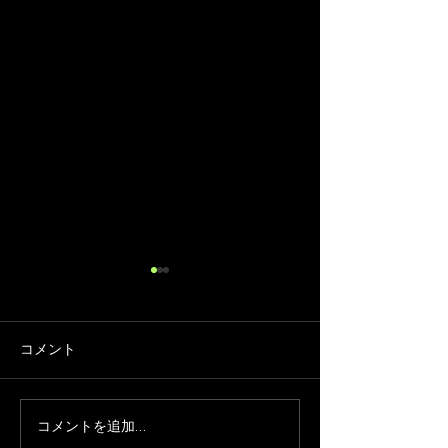
コメント
コメントを追加…
チャスキブレンドオイル
甘くない♪ 植物