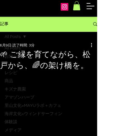
arcoiris
記事
All Posts
6月9日
読了時間: 3分
All Posts
🌱 ご縁を育てながら、松
お知らせ
戸から、🌈の架け橋を。
イベント
レシピ
商品
キズナ農園
アマゾンハーブ
里山文化=MAYUラボ＋カフェ
海岸文化=ウィンドサーフィン
体験談
メディア