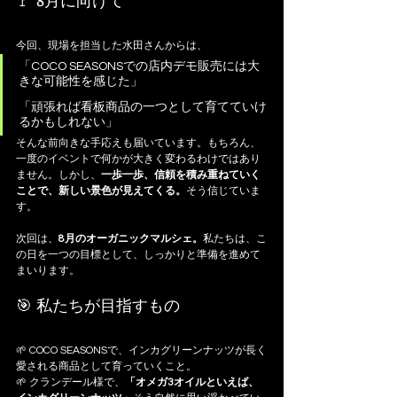
今回、現場を担当した水田さんからは、
「COCO SEASONSでの店内デモ販売には大
きな可能性を感じた」
「頑張れば看板商品の一つとして育てていけ
るかもしれない」
そんな前向きな手応えも届いています。もちろん、
一度のイベントで何かが大きく変わるわけではあり
ません。しかし、
一歩一歩、信頼を積み重ねていく
ことで、新しい景色が見えてくる。
そう信じていま
す。
次回は、
8月のオーガニックマルシェ。
私たちは、こ
の日を一つの目標として、しっかりと準備を進めて
まいります。
🎯 私たちが目指すもの
🌱 COCO SEASONSで、インカグリーンナッツが長く
愛される商品として育っていくこと。
🌱 クランデール様で、
「オメガ3オイルといえば、