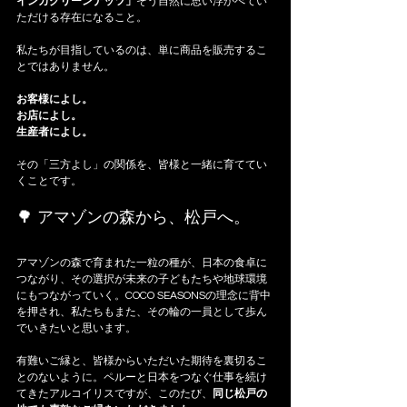
インカグリーンナッツ」
そう自然に思い浮かべてい
ただける存在になること。
私たちが目指しているのは、単に商品を販売するこ
とではありません。
お客様によし。
お店によし。
生産者によし。
その「三方よし」の関係を、皆様と一緒に育ててい
くことです。
🌳 アマゾンの森から、松戸へ。
アマゾンの森で育まれた一粒の種が、日本の食卓に
つながり、その選択が未来の子どもたちや地球環境
にもつながっていく。COCO SEASONSの理念に背中
を押され、私たちもまた、その輪の一員として歩ん
でいきたいと思います。
有難いご縁と、皆様からいただいた期待を裏切るこ
とのないように。ペルーと日本をつなぐ仕事を続け
てきたアルコイリスですが、このたび、
同じ松戸の