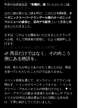
アホエンオイル
甲府の自然食品店 
「有機村」様
 でいただいたご縁。
マイクロパウダー
そのご縁が新たなご縁を呼び、このたび 
6月6日、オ
脳活
ーガニックスーパークランデール様のオーガニック
ビオアート
マルシェへの参加と、店内デモ販売
 という貴重な機
会をいただきました。
草木染
今日のデモハン
まずは、このような機会をいただきましたクランデ
ール様、そして関係者の皆様に、心より感謝申し上
たん活
げます。
ロンチェ (Lonche)｜団らんの時間
🌿 商品だけではなく、その向こう
IGNオイル
側にある物語を。
Online Shop 便り
今回、私たちが何よりありがたく感じたのは、商品
を並べていただいたことだけではありません。
イベント前後を通じて、オンライン・オフラインを
問わず、✨ インカグリーンナッツオイル、✨ インカ
グリーン・アホエンオイルの特徴だけでなく、🌳 ペ
ルー・アマゾンの森🤝 生産者たちの暮らし🌱 アルコ
イリスが20年以上積み重ねてきた活動にも目を向
け、丁寧に紹介してくださいました。