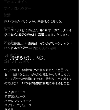
アホエンオイル
マイクロパウダー
脳活
🌿 いつものドリンクが、栄養補給に変わる。
ビオアート
草木染
アルコイリスはこのたび、
第3回 オーガニックライ
フスタイルEXPO West in 京都 
に出展いたします。
今日のデモハン
たん活
今回の主役は、✨ 
新商品「インカグリーンナッツ・
マイクロパウダー」 
です。
ロンチェ (Lonche)｜団らんの時間
IGNオイル
🥄 混ぜるだけ、3秒。
Online Shop 便り
忙しい毎日。健康のために何か始めたいと思って
も、「続けること」が意外と難しかったりします。
そこで私たちが目指したのは、特別なことを増やす
のではなく、
いつもの習慣に自然に溶け込むこと。
🥕 人参ジュース
🥬 野菜ジュース
🍊 オレンジジュース
🍇 グレープジュース
🥛 牛乳