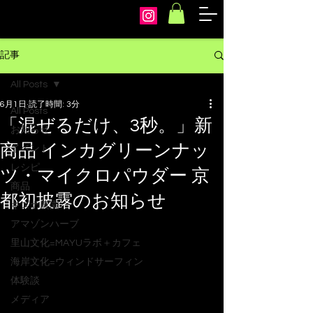
arcoiris
記事
All Posts
6月1日
読了時間: 3分
All Posts
「混ぜるだけ、3秒。」新
お知らせ
商品 インカグリーンナッ
イベント
レシピ
ツ・マイクロパウダー 京
商品
都初披露のお知らせ
キズナ農園
アマゾンハーブ
里山文化=MAYUラボ＋カフェ
海岸文化=ウィンドサーフィン
体験談
メディア