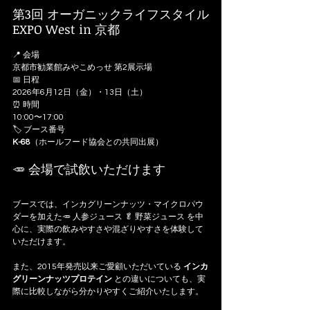
第3回 オーガニックライフスタイル
EXPO West in 京都
📍 会場
京都市勧業館みやこめっせ 第2展示場
📅 日程
2026年6月12日（金）・13日（土）
⏰ 時間
10:00〜17:00
🏷 ブース番号
K-68
（ホールフード協会との共同出展）
🥕 会場で試飲いただけます
ブースでは、インカグリーンナッツ・マイクロパウ
ダーを加えた🥕 人参ジュース 🥬 野菜ジュース を中
心に、実際の飲みやすさや混ざりやすさを体験して
いただけます。
また、2015年発売以来ご愛顧いただいている 
インカ
グリーンナッツプロテイン 
との違いについても、実
際に比較しながら分かりやすくご紹介いたします。