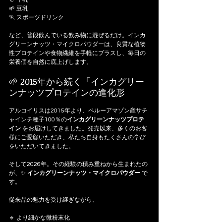
🌱 豆乳
🏃 スポーツドリンク
など、普段飲んでいる飲み物に混ぜるだけ。インカ
グリーンナッツ・マイクロパウダーは、良質な植物
性プロテインや食物繊維を手軽にプラスし、毎日の
栄養価を自然に底上げします。
🌱 2015年から続く「インカグリー
ンナッツプロテインの進化形
アルコイリスは2015年より、ペルーアマゾン産サチ
ャインチ種子100％の
インカグリーンナッツプロテ
イン 
をお届けしてきました。発売以来、多くのお客
様にご愛顧いただき、私たち自身もたくさんの学び
をいただいてきました。
そして2026年。その経験の積み重ねから生まれたの
が、✨ 
インカグリーンナッツ・マイクロパウダー 
で
す。
従来品の魅力を受け継ぎながら、
🔹 より細かな微粉末化